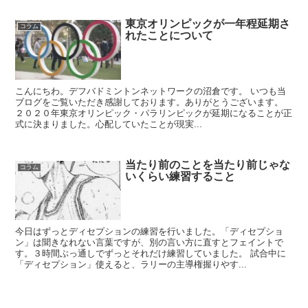
東京オリンピックが一年程延期さ
コラム
れたことについて
こんにちわ。デフバドミントンネットワークの沼倉です。 いつも当
ブログをご覧いただき感謝しております。ありがとうございます。
２０２０年東京オリンピック・パラリンピックが延期になることが正
式に決まりました。心配していたことが現実...
当たり前のことを当たり前じゃな
コラム
いくらい練習すること
今日はずっとディセプションの練習を行いました。「ディセプショ
ン」は聞きなれない言葉ですが、別の言い方に直すとフェイントで
す。３時間ぶっ通しでずっとそれだけ練習していました。 試合中に
「ディセプション」使えると、ラリーの主導権握りやす...