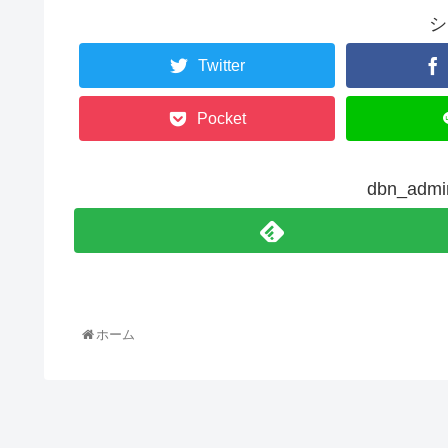
シ
Twitter
Pocket
dbn_ad
ホーム