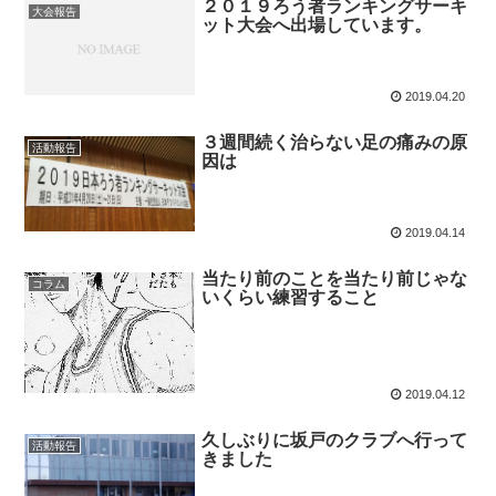
２０１９ろう者ランキングサーキ
大会報告
ット大会へ出場しています。
2019.04.20
３週間続く治らない足の痛みの原
活動報告
因は
2019.04.14
当たり前のことを当たり前じゃな
コラム
いくらい練習すること
2019.04.12
久しぶりに坂戸のクラブへ行って
活動報告
きました