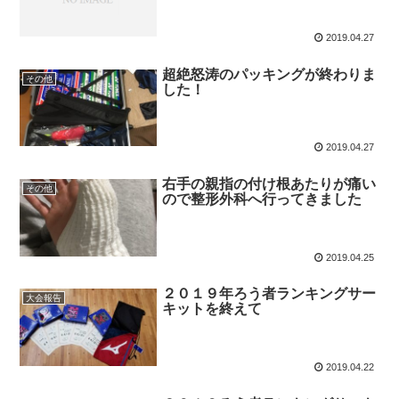
2019.04.27
超絶怒涛のパッキングが終わりま
その他
した！
2019.04.27
右手の親指の付け根あたりが痛い
その他
ので整形外科へ行ってきました
2019.04.25
２０１９年ろう者ランキングサー
大会報告
キットを終えて
2019.04.22