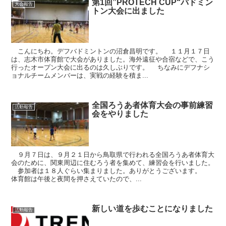
第1回”PROTECH CUP“バドミン
大会報告
トン大会に出ました
こんにちわ。デフバドミントンの沼倉昌明です。 １１月１７日
は、志木市体育館で大会がありました。海外遠征や合宿などで、こう
行ったオープン大会に出るのは久しぶりです。 ちなみにデフナシ
ョナルチームメンバーは、実戦の経験を積ま...
全国ろうあ者体育大会の事前練習
活動報告
会をやりました
９月７日は、９月２１日から鳥取県で行われる全国ろうあ者体育大
会のために、関東周辺に住むろう者を集めて、練習会を行いました。
参加者は１８人ぐらい集まりました。ありがとうございます。
体育館は午後と夜間を押さえていたので、...
新しい道を歩むことになりました
活動報告