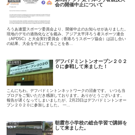
大会報告
会の開催中止について
ろうあ連盟スポーツ委員会より、開催中止のお知らせがありました。
現地のデモの過熱化などを鑑み、アジア太平洋ろう者スポーツ連合
（APDSC）と大会実行委員会（香港ろうスポーツ協会）は話し合い
の結果、大会を中止にすることを各...
デフバドミントンオープン２０２
大会報告
０に参戦して来ました！
こんにちわ。デフバドミントンネットワークの沼倉です。 いつも当
ブログをご覧いただき感謝しております。ありがとうございます。
報告が遅くなってしまいましたが、2月23日はデフバドミントンオー
プン２０２０に参加しました。 一...
朝霞市小学校の総合学習で講師を
その他
して来ました。